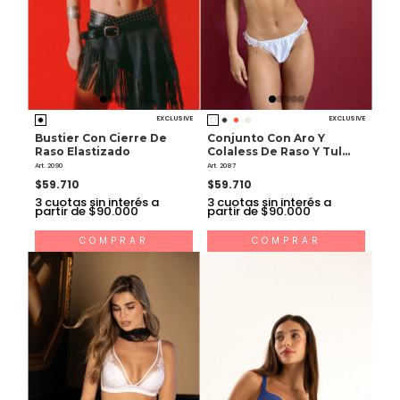
EXCLUSIVE
EXCLUSIVE
Bustier Con Cierre De
Conjunto Con Aro Y
Raso Elastizado
Colaless De Raso Y Tul
Bordado
Art. 2090
Art. 2087
$59.710
$59.710
3
cuotas sin interés a
3
cuotas sin interés a
partir de $90.000
partir de $90.000
COMPRAR
COMPRAR