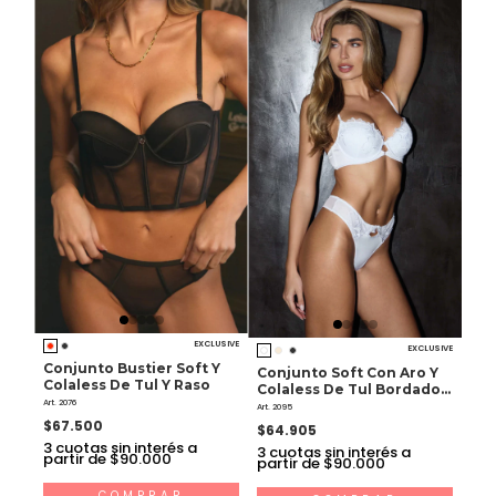
EXCLUSIVE
EXCLUSIVE
Conjunto Bustier Soft Y
Conjunto Soft Con Aro Y
Colaless De Tul Y Raso
Colaless De Tul Bordado Y
Art. 2076
Raso
Art. 2095
$67.500
$64.905
3
cuotas sin interés a
3
cuotas sin interés a
partir de $90.000
partir de $90.000
COMPRAR