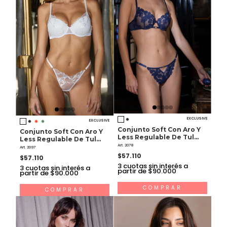
EXCLUSIVE
EXCLUSIVE
Conjunto Soft Con Aro Y
Conjunto Soft Con Aro Y
Less Regulable De Tul
Less Regulable De Tul
Bordado
Art. 2078
Bordado
Art. 2097
$57.110
$57.110
3
cuotas sin interés a
3
cuotas sin interés a
partir de $90.000
partir de $90.000
COMPRAR
COMPRAR