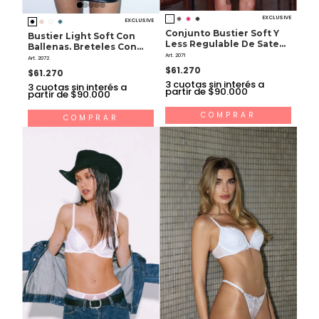
EXCLUSIVE
EXCLUSIVE
Conjunto Bustier Soft Y
Bustier Light Soft Con
Less Regulable De Saten
Ballenas. Breteles Con
Y Tul
Art. 2071
Less Regulable.
Art. 2072
$61.270
$61.270
3
cuotas sin interés a
3
cuotas sin interés a
partir de $90.000
partir de $90.000
COMPRAR
COMPRAR