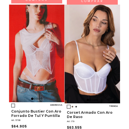
COMPRAR
ANDRESSA
TRENDA
Conjunto Bustier Con Aro
Corset Armado Con Aro
Forrado De Tul Y Puntilla
De Raso
Art. 5796
Art. 179
$64.905
$63.555