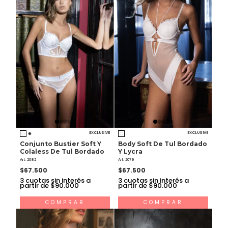
EXCLUSIVE
EXCLUSIVE
Conjunto Bustier Soft Y
Body Soft De Tul Bordado
Colaless De Tul Bordado
Y Lycra
Art. 2082
Art. 2079
$67.500
$67.500
3
cuotas sin interés a
3
cuotas sin interés a
partir de $90.000
partir de $90.000
COMPRAR
COMPRAR