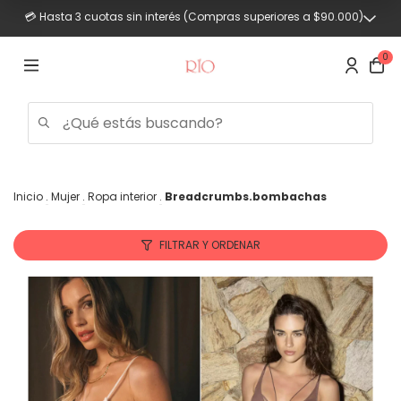
💳 Hasta 3 cuotas sin interés (Compras superiores a $90.000)
0
Inicio
.
Mujer
.
Ropa interior
.
Breadcrumbs.bombachas
Trajes
de
FILTRAR Y ORDENAR
baño
Mujer
Hombre