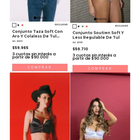
EXCLUSIVE
EXCLUSIVE
Conjunto Taza Soft Con
Conjunto Soutien Soft Y
Aro Y Colaless De Tul
Less Regulable De Tul
Bordado Y Raso
Art. 2085
Art. 2098
$59.965
$59.710
3
cuotas sin interés a
3
cuotas sin interés a
partir de $90.000
partir de $90.000
COMPRAR
COMPRAR