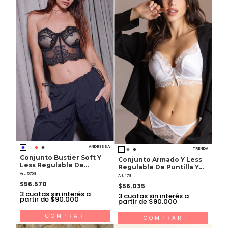
ANDRESSA
TRENDA
Conjunto Bustier Soft Y
Conjunto Armado Y Less
Less Regulable De
Regulable De Puntilla Y
Puntilla
Art. 5768
Raso
Art. 178
$56.570
$56.035
3
cuotas sin interés a
3
cuotas sin interés a
partir de $90.000
partir de $90.000
COMPRAR
COMPRAR