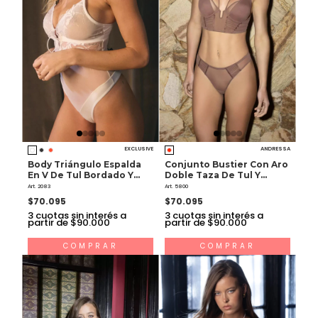
EXCLUSIVE
ANDRESSA
Body Triángulo Espalda
Conjunto Bustier Con Aro
En V De Tul Bordado Y
Doble Taza De Tul Y
Lycra
Colaless De Lycra
Art. 2083
Art. 5800
$70.095
$70.095
3
cuotas sin interés a
3
cuotas sin interés a
partir de $90.000
partir de $90.000
COMPRAR
COMPRAR