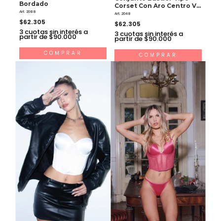
Bordado
Corset Con Aro Centro V
Art. 2088
Con Colaless Regulable
Art. 2048
$62.305
$62.305
3
cuotas sin interés a
3
cuotas sin interés a
partir de $90.000
partir de $90.000
COMPRAR
COMPRAR