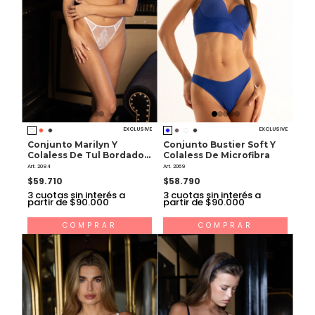
EXCLUSIVE
EXCLUSIVE
Conjunto Marilyn Y
Conjunto Bustier Soft Y
Colaless De Tul Bordado Y
Colaless De Microfibra
Raso
Art. 2084
Art. 2069
$59.710
$58.790
3
cuotas sin interés a
3
cuotas sin interés a
partir de $90.000
partir de $90.000
COMPRAR
COMPRAR