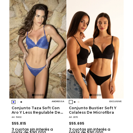
ANDRESSA
EXCLUSIVE
Conjunto Taza Soft Con
Conjunto Bustier Soft Y
Aro Y Less Regulable De
Colaless De Microfibra
Puntilla Y Tul
Art. 5802
Art. 2070
$55.815
$55.695
3
cuotas sin interés a
3
cuotas sin interés a
partir de $90.000
partir de $90.000