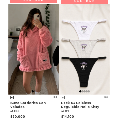
COMPRAR
RIO
RIO
Buzo Corderito Con
Pack X3 Colaless
Volados
Regulable Hello Kitty
Art. 2464
Art. 3810
$20.000
$14.100