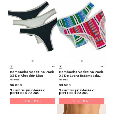
RIO
RIO
Bombacha Vedetina Pack
Bombacha Vedetina Pack
X3 De Algodón Liso
X2 De Lycra Estampada
Surtida
Art. 30224
Art. 30212
$6.000
$3.500
3
cuotas sin interés a
3
cuotas sin interés a
partir de $90.000
partir de $90.000
COMPRAR
COMPRAR