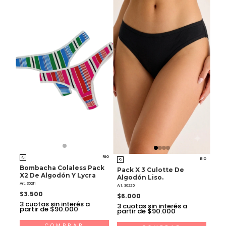
RIO
RIO
Bombacha Colaless Pack
Pack X 3 Culotte De
X2 De Algodón Y Lycra
Algodón Liso.
Art. 30211
Art. 30225
$3.500
$6.000
3
cuotas sin interés a
3
cuotas sin interés a
partir de $90.000
partir de $90.000
COMPRAR