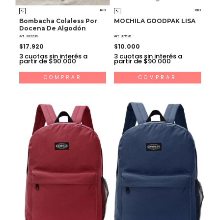
RIO
RIO
Bombacha Colaless Por
MOCHILA GOODPAK LISA
Docena De Algodón
Art. 30223S
Art. 37526
$17.920
$10.000
3
cuotas sin interés a
3
cuotas sin interés a
partir de $90.000
partir de $90.000
COMPRAR
COMPRAR