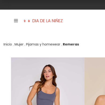
👦👧 DIA DE LA NIÑEZ
Inicio
.
Mujer
.
Pijamas y homewear
.
Remeras
Trajes de baño
Mujer
Hombre