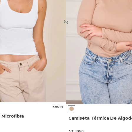
›
‹
KAURY
Microfibra
Camiseta Térmica De Algod
Art. 1050