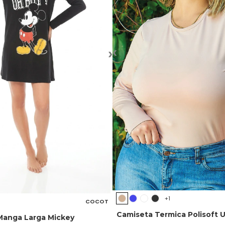
‹
›
+1
COCOT
Camiseta Termica Polisoft 
Manga Larga Mickey