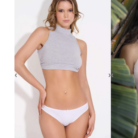
‹
›
‹