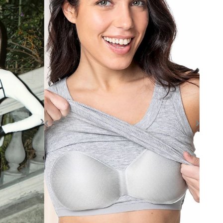
›
‹
›