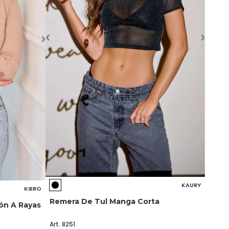
‹
›
›
KAURY
KIERO
Remera De Tul Manga Corta
ón A Rayas
Art. 8251