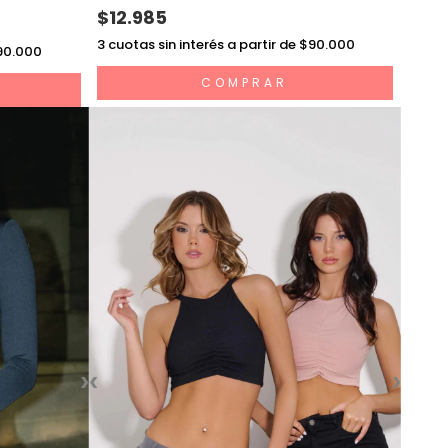
$12.985
3
cuotas sin interés a partir de $90.000
$90.000
COMPRAR
›
‹
›