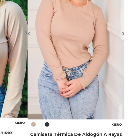
›
‹
›
KIERO
KIERO
Unisex
Camiseta Térmica De Aldogón A Rayas