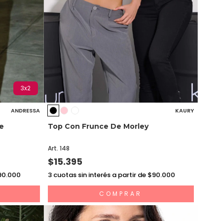
3x2
ANDRESSA
KAURY
e
Top Con Frunce De Morley
Art. 148
$15.395
$90.000
3
cuotas sin interés a partir de $90.000
COMPRAR