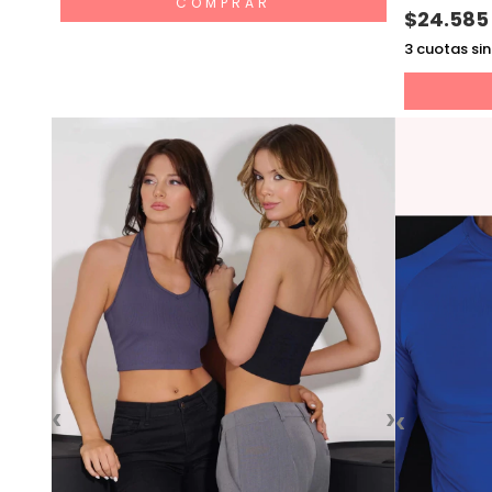
COMPRAR
$24.585
3
cuotas sin
‹
›
‹