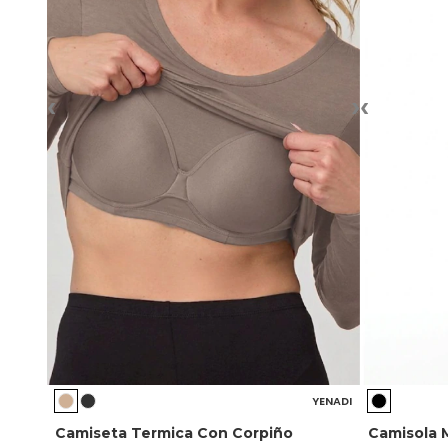
‹
›
‹
YENADI
Camiseta Termica Con Corpiño
Camisola 