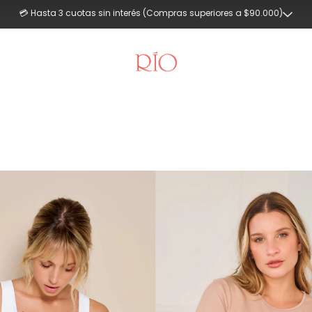
💳 Hasta 3 cuotas sin interés (Compras superiores a $90.000)