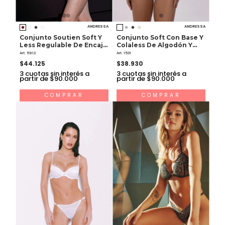
ANDRESSA
ANDRESSA
Conjunto Soutien Soft Y
Conjunto Soft Con Base Y
Less Regulable De Encaje
Colaless De Algodón Y
Y Raso
Lycra
Art. 5812
Art. 1531
$44.125
$38.930
3
cuotas sin interés a
3
cuotas sin interés a
partir de $90.000
partir de $90.000
COMPRAR
COMPRAR