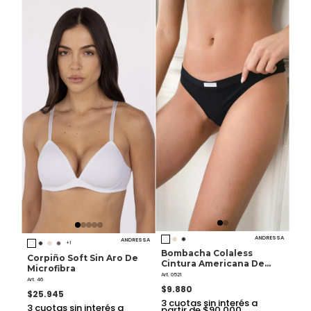
ANDRESSA
ANDRESSA
+1
Bombacha Colaless
Corpiño Soft Sin Aro De
Cintura Americana De
Microfibra
Microfibra
Art. 0521
Art. 46
$9.880
$25.945
3
cuotas sin interés a
3
cuotas sin interés a
partir de $90.000