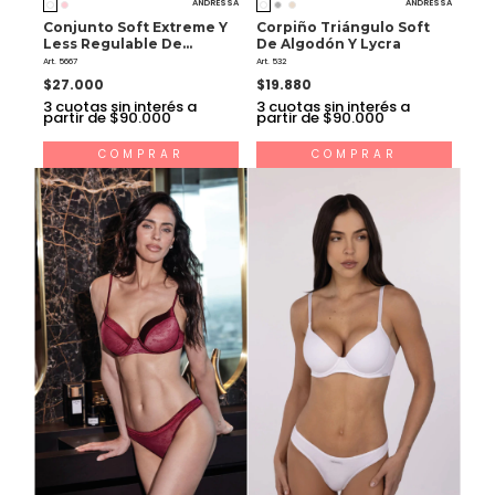
Conjunto Soft Extreme Y
Corpiño Triángulo Soft
Less Regulable De
De Algodón Y Lycra
Puntilla
Art. 5667
Art. 532
$27.000
$19.880
3
cuotas sin interés a
3
cuotas sin interés a
partir de $90.000
partir de $90.000
COMPRAR
COMPRAR