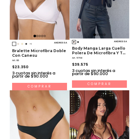
ANDRESSA
ANDRESSA
+1
Body Manga Larga Cuello
Bralette Microfibra Doble
Polera De Microfibra Y Tul
Con Canesu
Lycra
Art. 5758
Art. 66
$39.575
$23.350
3
cuotas sin interés a
3
cuotas sin interés a
partir de $90.000
partir de $90.000
COMPRAR
COMPRAR