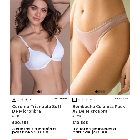
ANDRESSA
ANDRESSA
+3
+1
Corpiño Triángulo Soft
Bombacha Colaless Pack
De Microfibra
X2 De Microfibra
Art. 42
Art. 063
$20.755
$10.595
3
cuotas sin interés a
3
cuotas sin interés a
partir de $90.000
partir de $90.000