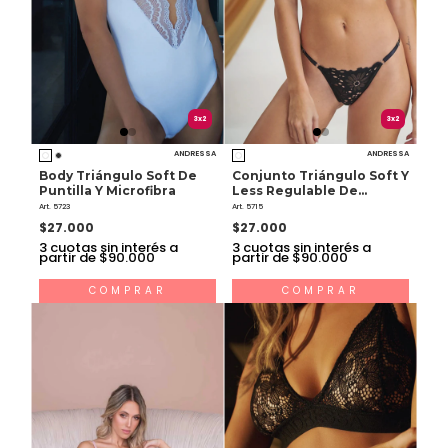
3x2
3x2
ANDRESSA
ANDRESSA
Body Triángulo Soft De
Conjunto Triángulo Soft Y
Puntilla Y Microfibra
Less Regulable De
Puntilla
Art. 5723
Art. 5715
$27.000
$27.000
3
cuotas sin interés a
3
cuotas sin interés a
partir de $90.000
partir de $90.000
COMPRAR
COMPRAR