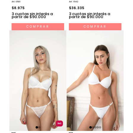
Microfibra
Art. 0501
Art. 1542
$8.975
$36.335
3
cuotas sin interés a
3
cuotas sin interés a
partir de $90.000
partir de $90.000
COMPRAR
COMPRAR
3x2
ANDRESSA
ANDRESSA