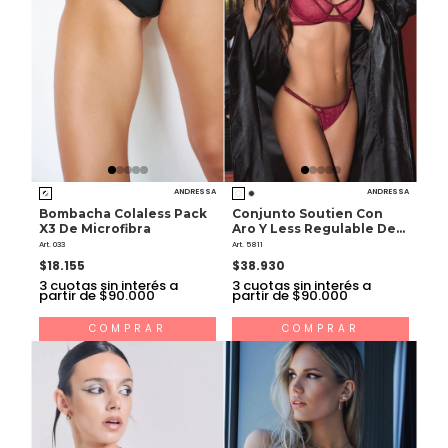
ANDRESSA
ANDRESSA
Bombacha Colaless Pack
Conjunto Soutien Con
X3 De Microfibra
Aro Y Less Regulable De
Encaje Y Raso
Art. 033
Art. 5811
$18.155
$38.930
3
cuotas sin interés a
3
cuotas sin interés a
partir de $90.000
partir de $90.000
COMPRAR
COMPRAR