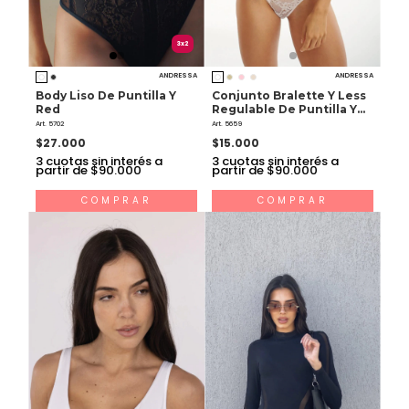
3x2
ANDRESSA
ANDRESSA
Body Liso De Puntilla Y
Conjunto Bralette Y Less
Red
Regulable De Puntilla Y
Broderie
Art. 5702
Art. 5659
$27.000
$15.000
3
cuotas sin interés a
3
cuotas sin interés a
partir de $90.000
partir de $90.000
COMPRAR
COMPRAR