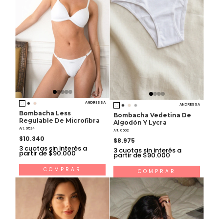
ANDRESSA
ANDRESSA
Bombacha Less
Bombacha Vedetina De
Regulable De Microfibra
Algodón Y Lycra
Art. 0524
Art. 0502
$10.340
$8.975
3
cuotas sin interés a
3
cuotas sin interés a
partir de $90.000
partir de $90.000
COMPRAR
COMPRAR