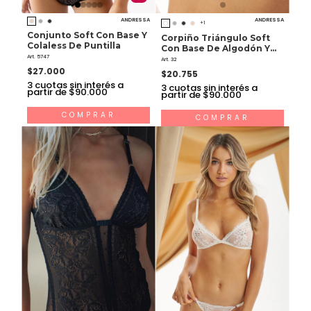
ANDRESSA
ANDRESSA
+1
Conjunto Soft Con Base Y
Corpiño Triángulo Soft
Colaless De Puntilla
Con Base De Algodón Y
Art. 5747
Lycra
Art. 32
$27.000
$20.755
3
cuotas sin interés a
3
cuotas sin interés a
partir de $90.000
partir de $90.000
COMPRAR
COMPRAR