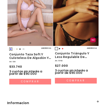
3x2
ANDRESSA
ANDRESSA
+1
Conjunto Triángulo Y
Conjunto Taza Soft Y
Less Regulable De
Culoteless De Algodón Y
Puntilla
Art. 5740
Lycra
Art. 108
$27.000
$33.740
3
cuotas sin interés a
3
cuotas sin interés a
partir de $90.000
partir de $90.000
COMPRAR
COMPRAR
Informacion