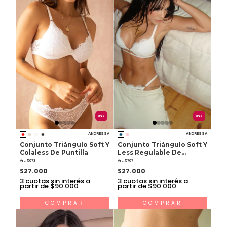
3x2
3x2
ANDRESSA
ANDRESSA
Conjunto Triángulo Soft Y
Conjunto Triángulo Soft Y
Colaless De Puntilla
Less Regulable De
Puntilla
Art. 5673
Art. 5767
$27.000
$27.000
3
cuotas sin interés a
3
cuotas sin interés a
partir de $90.000
partir de $90.000
COMPRAR
COMPRAR