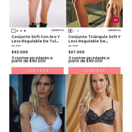
3x2
ANDRESSA
ANDRESSA
Conjunto Soft Con Aro Y
Conjunto Triángulo Soft Y
Less Regulable De Tul
Less Regulable De
Lycra Y Raso
Puntilla
Art. 5797
Art. 5746
$43.000
$27.000
3
cuotas sin interés a
3
cuotas sin interés a
partir de $90.000
partir de $90.000
COMPRAR
COMPRAR