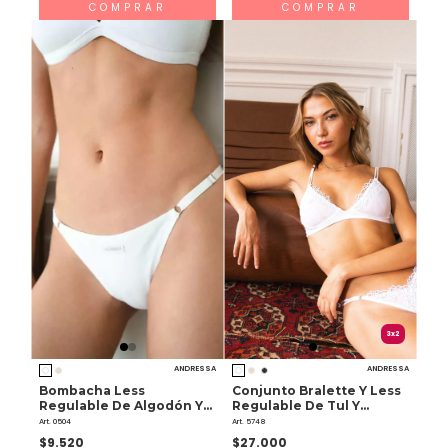
COMPRAR
COMPRAR
3x2
ANDRESSA
ANDRESSA
Bombacha Less
Conjunto Bralette Y Less
Regulable De Algodón Y
Regulable De Tul Y
Lycra
Guipiur
Art. 0504
Art. 5748
$9.520
$27.000