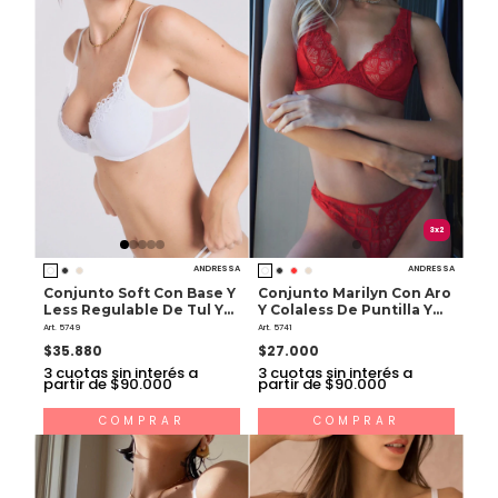
3x2
ANDRESSA
ANDRESSA
Conjunto Soft Con Base Y
Conjunto Marilyn Con Aro
Less Regulable De Tul Y
Y Colaless De Puntilla Y
Guipiur
Microfibra
Art. 5749
Art. 5741
$35.880
$27.000
3
cuotas sin interés a
3
cuotas sin interés a
partir de $90.000
partir de $90.000
COMPRAR
COMPRAR