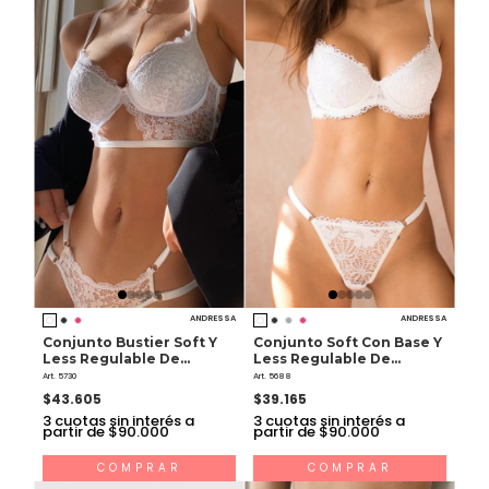
ANDRESSA
ANDRESSA
Conjunto Bustier Soft Y
Conjunto Soft Con Base Y
Less Regulable De
Less Regulable De
Puntilla
Puntilla
Art. 5730
Art. 5688
$43.605
$39.165
3
cuotas sin interés a
3
cuotas sin interés a
partir de $90.000
partir de $90.000
COMPRAR
COMPRAR