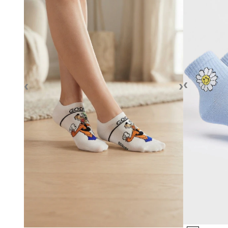
‹
‹
›