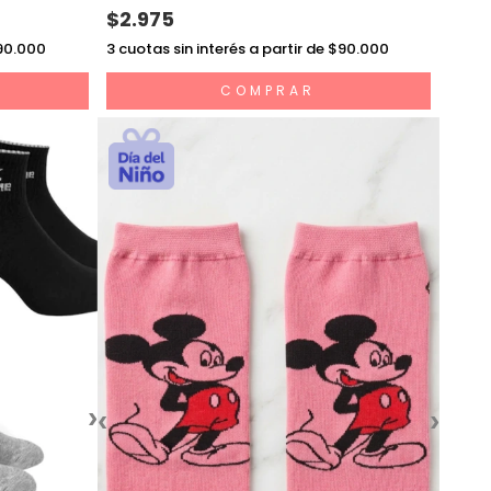
$2.975
$90.000
3
cuotas sin interés a partir de $90.000
COMPRAR
›
‹
›