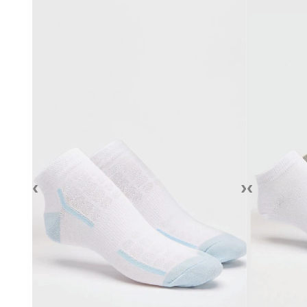
‹
›
‹