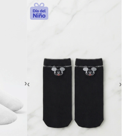
›
‹
›