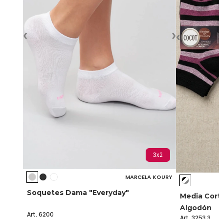
‹
›
‹
3x2
MARCELA KOURY
Soquetes Dama "Everyday"
Media Cor
Algodón
Art. 6200
Art. 3253.3