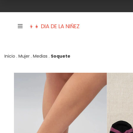
👦👧 DIA DE LA NIÑEZ
Inicio
.
Mujer
.
Medias
.
Soquete
Trajes de baño
Mujer
Hombre