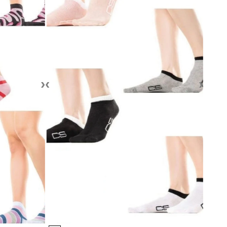
›
‹
›