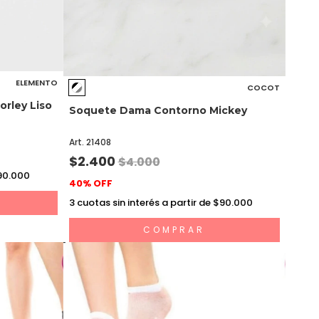
ELEMENTO
COCOT
rley Liso
Soquete Dama Contorno Mickey
Art. 21408
$2.400
$4.000
$90.000
40% OFF
3
cuotas sin interés a partir de $90.000
COMPRAR