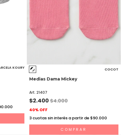
RCELA KOURY
COCOT
Medias Dama Mickey
Art. 21407
$2.400
$4.000
$90.000
40% OFF
3
cuotas sin interés a partir de $90.000
COMPRAR