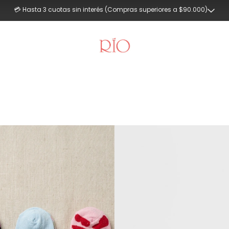
💳 Hasta 3 cuotas sin interés (Compras superiores a $90.000)