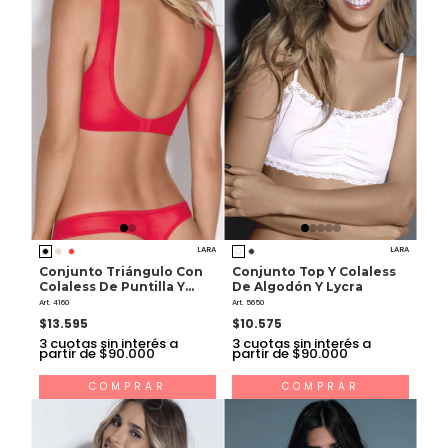
LARA
LARA
Conjunto Triángulo Con
Conjunto Top Y Colaless
Colaless De Puntilla Y
De Algodón Y Lycra
Lycra
Art. 4160
Art. 5650
$13.595
$10.575
3
cuotas sin interés a
3
cuotas sin interés a
partir de $90.000
partir de $90.000
COMPRAR
COMPRAR