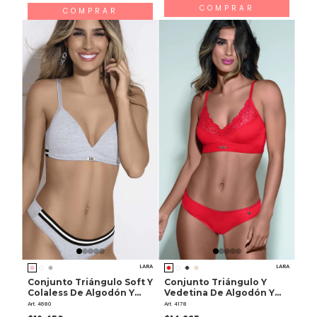
COMPRAR
COMPRAR
LARA
LARA
Conjunto Triángulo Soft Y
Conjunto Triángulo Y
Colaless De Algodón Y
Vedetina De Algodón Y
Lycra
Lycra
Art. 4680
Art. 4178
$16.450
$14.335