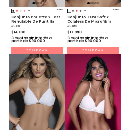
LARA
LARA
+1
+1
Conjunto Bralette Y Less
Conjunto Taza Soft Y
Regulable De Puntilla
Colaless De Microfibra
Art. 4163
Art. 4356
$14.100
$17.390
3
cuotas sin interés a
3
cuotas sin interés a
partir de $90.000
partir de $90.000
COMPRAR
COMPRAR