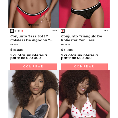
LARA
LARA
Conjunto Taza Soft Y
Conjunto Triángulo De
Colaless De Algodón Y
Poliester Con Less
Lycra
Art. 4435
Art. 4415
$18.330
$7.000
3
cuotas sin interés a
3
cuotas sin interés a
partir de $90.000
partir de $90.000
COMPRAR
COMPRAR