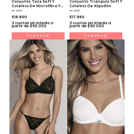
Conjunto Taza Soft Y
Conjunto Triángulo Soft Y
Colaless De Microfibra Y
Colaless De Algodón
Puntilla
Art. 4385
Art. 5825
$18.800
$17.860
3
cuotas sin interés a
3
cuotas sin interés a
partir de $90.000
partir de $90.000
COMPRAR
COMPRAR