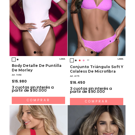
LARA
LARA
+1
Body Detalle De Puntilla
Conjunto Triángulo Soft Y
De Morley
Colaless De Microfibra
Art. 7450
Art. 4175
$15.980
$16.450
3
cuotas sin interés a
3
cuotas sin interés a
partir de $90.000
partir de $90.000
COMPRAR
COMPRAR