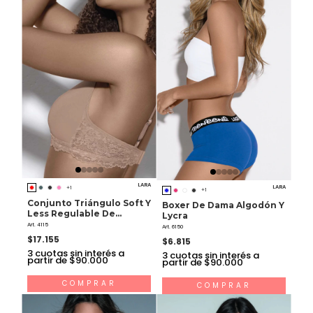
LARA
LARA
+1
+1
Conjunto Triángulo Soft Y
Boxer De Dama Algodón Y
Less Regulable De
Lycra
Microfibra Y Puntilla
Art. 4115
Art. 6150
$17.155
$6.815
3
cuotas sin interés a
3
cuotas sin interés a
partir de $90.000
partir de $90.000
COMPRAR
COMPRAR