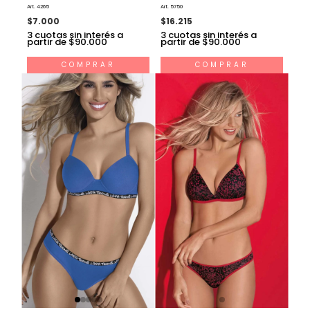
Triangulo Soft Sin Push
Art. 4265
Art. 5750
Up Con Colaless
$7.000
$16.215
3
cuotas sin interés a
3
cuotas sin interés a
partir de $90.000
partir de $90.000
COMPRAR
COMPRAR