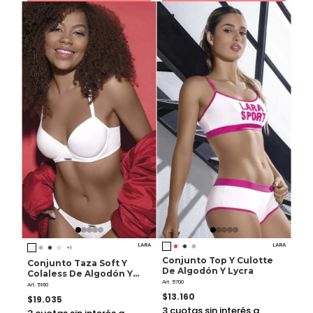
LARA
LARA
+1
Conjunto Top Y Culotte
Conjunto Taza Soft Y
De Algodón Y Lycra
Colaless De Algodón Y
Art. 5700
Lycra
Art. 5160
$13.160
$19.035
3
cuotas sin interés a
3
cuotas sin interés a