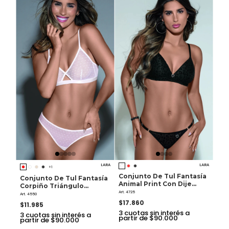
LARA
LARA
+1
Conjunto De Tul Fantasía
Conjunto De Tul Fantasía
Animal Print Con Dije
Corpiño Triángulo
Corazón. Corpiño
Art. 4725
Cruzado Con Colaless
Art. 4550
Triángulo Soft Sin Push
$17.860
$11.985
Up. Tangales
3
cuotas sin interés a
3
cuotas sin interés a
partir de $90.000
partir de $90.000