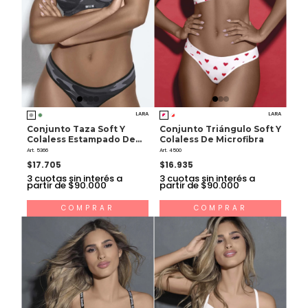
LARA
LARA
Conjunto Taza Soft Y
Conjunto Triángulo Soft Y
Colaless Estampado De
Colaless De Microfibra
Algodón Y Lycra
Art. 5366
Art. 4500
$17.705
$16.935
3
cuotas sin interés a
3
cuotas sin interés a
partir de $90.000
partir de $90.000
COMPRAR
COMPRAR