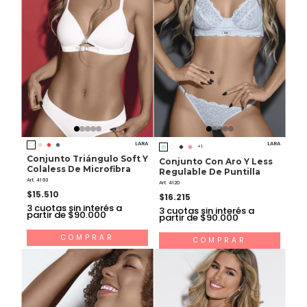
LARA
LARA
+1
Conjunto Triángulo Soft Y
Conjunto Con Aro Y Less
Colaless De Microfibra
Regulable De Puntilla
Art. 4193
Art. 4120
$15.510
$16.215
3
cuotas sin interés a
3
cuotas sin interés a
partir de $90.000
partir de $90.000
COMPRAR
COMPRAR