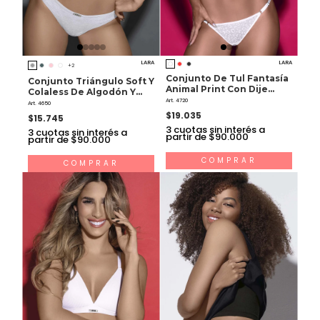
LARA
LARA
+2
Conjunto De Tul Fantasía
Conjunto Triángulo Soft Y
Animal Print Con Dije
Colaless De Algodón Y
Personalizado. Corpiño
Art. 4720
Lycra
Art. 4650
Push Up Soft. Tangaless
$19.035
$15.745
Regula
3
cuotas sin interés a
3
cuotas sin interés a
partir de $90.000
partir de $90.000
COMPRAR
COMPRAR