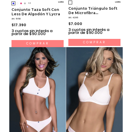
LARA
LARA
+2
Conjunto Triángulo Soft
Conjunto Taza Soft Con
De Microfibra
Less De Algodón Y Lycra
Estamapada, Con Less.
Art. 4295
Art. 5150
$7.000
$17.390
3
cuotas sin interés a
3
cuotas sin interés a
partir de $90.000
partir de $90.000
COMPRAR
COMPRAR