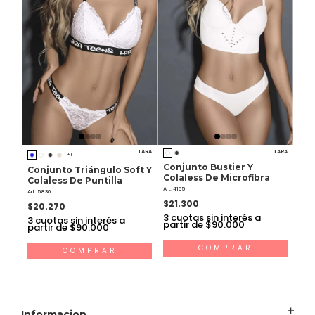
LARA
LARA
+1
Conjunto Bustier Y
Conjunto Triángulo Soft Y
Colaless De Microfibra
Colaless De Puntilla
Art. 4165
Art. 5830
$21.300
$20.270
3
cuotas sin interés a
3
cuotas sin interés a
partir de $90.000
partir de $90.000
COMPRAR
COMPRAR
Informacion