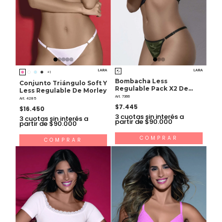
LARA
LARA
+1
Bombacha Less
Conjunto Triángulo Soft Y
Regulable Pack X2 De
Less Regulable De Morley
Algodón
Art. 7366
Art. 4285
$7.445
$16.450
3
cuotas sin interés a
3
cuotas sin interés a
partir de $90.000
partir de $90.000
COMPRAR
COMPRAR