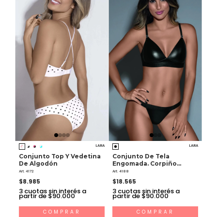
LARA
LARA
Conjunto Top Y Vedetina
Conjunto De Tela
De Algodón
Engomada. Corpiño
Triángulo Soft Sin Push
Art. 4172
Art. 4188
Up. Hilo Dental.
$8.985
$18.565
3
cuotas sin interés a
3
cuotas sin interés a
partir de $90.000
partir de $90.000
COMPRAR
COMPRAR