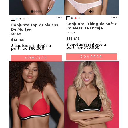
LARA
LARA
+1
Conjunto Triángulo Soft Y
Conjunto Top Y Colaless
Colaless De Encaje
De Morley
Labrado
Art. 4195
Art. 4280
$14.615
$13.160
3
cuotas sin interés a
3
cuotas sin interés a
partir de $90.000
partir de $90.000
COMPRAR
COMPRAR