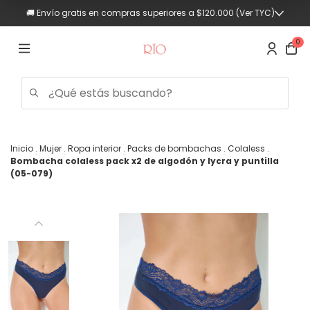
🚚 Envío gratis en compras superiores a $120.000 (Ver TYC)
0
Inicio
.
Mujer
.
Ropa interior
.
Packs de bombachas
.
Colaless
.
Bombacha colaless pack x2 de algodón y lycra y puntilla
Trajes
(05-079)
de
baño
Mujer
Hombre