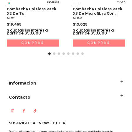
ANDRESSA
TIENTO
Bombacha Colaless Pack
Bombacha Colaless Pack
X2 De Tul
X3 De Microfibra Con
Puntilla
Art. 077
Art. 2740
$19.455
$13.025
3
cuotas sin interés a
3
cuotas sin interés a
partir de $90.000
partir de $90.000
COMPRAR
COMPRAR
Informacion
Contacto
SUSCRIBITE AL NEWSLETTER
Recibí ofertas exclusivas, novedades y consejos de cuidado para tu