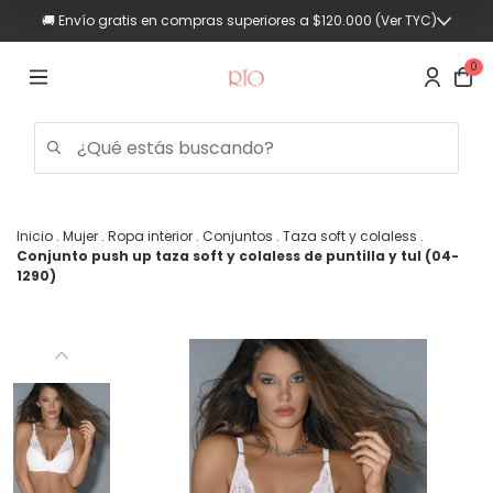
💳 Hasta 3 cuotas sin interés (Compras superiores a $90.000)
0
Inicio
.
Mujer
.
Ropa interior
.
Conjuntos
.
Taza soft y colaless
.
Conjunto push up taza soft y colaless de puntilla y tul (04-
Trajes
1290)
de
baño
Mujer
Hombre