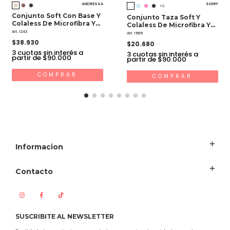
ANDRESSA
SIGRY
+2
Conjunto Soft Con Base Y
Conjunto Taza Soft Y
Colaless De Microfibra Y
Colaless De Microfibra Y
Broderie
Art. 1243
Puntilla
Art. 1565
$38.930
$20.680
3
cuotas sin interés a
3
cuotas sin interés a
partir de $90.000
partir de $90.000
COMPRAR
COMPRAR
Informacion
Contacto
SUSCRIBITE AL NEWSLETTER