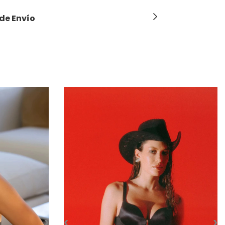
de Envío
›
‹
›