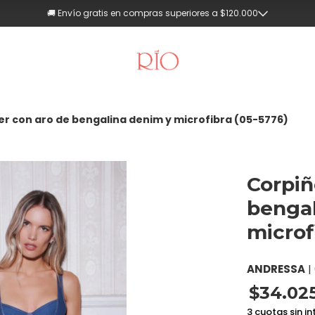
🚚 Envío gratis en compras superiores a $120.000
er con aro de bengalina denim y microfibra (05-5776)
Corpiñ
bengal
microf
ANDRESSA
|
$34.02
3 cuotas sin in