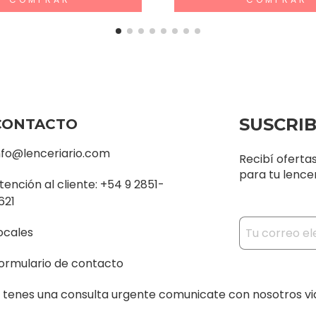
SUSCRI
CONTACTO
nfo@lenceriario.com
Recibí oferta
para tu lencer
tención al cliente: +54 9 2851-
621
ocales
ormulario de contacto
i tenes una consulta urgente comunicate con nosotros v