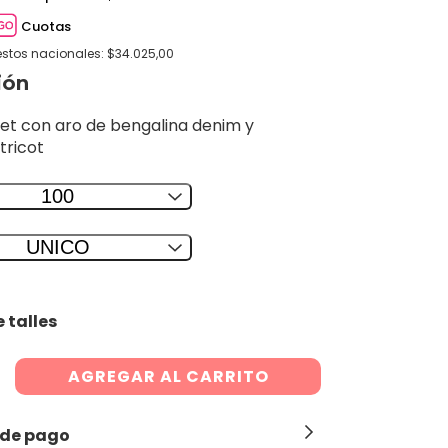
Cuotas
estos nacionales: $34.025,00
ión
set con aro de bengalina denim y
tricot
100
UNICO
 talles
 de pago