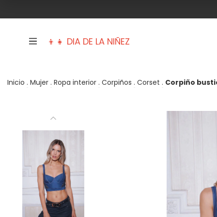
👦👧 DIA DE LA NIÑEZ
Inicio
.
Mujer
.
Ropa interior
.
Corpiños
.
Corset
.
Corpiño busti
Trajes de baño
Mujer
Hombre