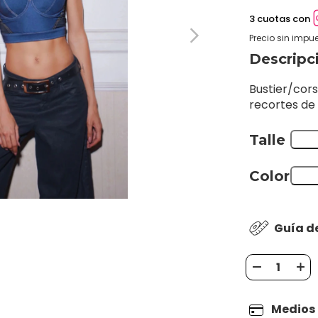
3 cuotas con
Precio sin impu
Descripc
Bustier/cor
recortes de 
Talle
Color
Guía de
Medios