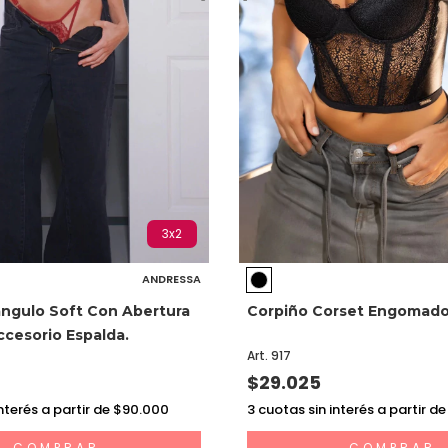
3x2
ANDRESSA
angulo Soft Con Abertura
Corpiño Corset Engomado 
ccesorio Espalda.
Art. 917
$29.025
nterés a partir de $90.000
3
cuotas sin interés a partir d
COMPRAR
COMPRAR