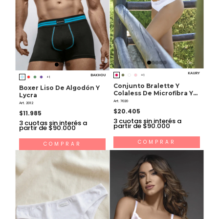
KAURY
BAKHOU
+1
+1
Conjunto Bralette Y
Boxer Liso De Algodón Y
Colaless De Microfibra Y
Lycra
Puntilla
Art. 7020
Art. 2012
$20.405
$11.985
3
cuotas sin interés a
3
cuotas sin interés a
partir de $90.000
partir de $90.000
COMPRAR
COMPRAR