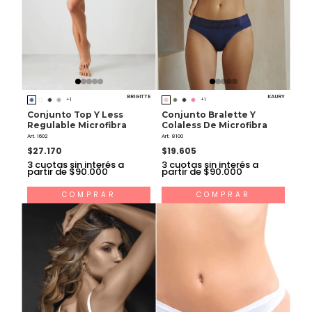
BRIGITTE
KAURY
+1
+1
Conjunto Top Y Less
Conjunto Bralette Y
Regulable Microfibra
Colaless De Microfibra
Art. 1602
Art. 8100
$27.170
$19.605
3
cuotas sin interés a
3
cuotas sin interés a
partir de $90.000
partir de $90.000
COMPRAR
COMPRAR