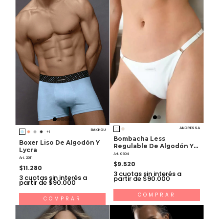
ANDRESSA
BAKHOU
+1
Bombacha Less
Boxer Liso De Algodón Y
Regulable De Algodón Y
Lycra
Lycra
Art. 0504
Art. 2011
$9.520
$11.280
3
cuotas sin interés a
3
cuotas sin interés a
partir de $90.000
partir de $90.000
COMPRAR
COMPRAR