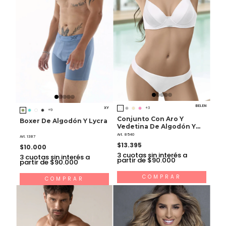
BELEN
XY
+3
+9
Conjunto Con Aro Y
Boxer De Algodón Y Lycra
Vedetina De Algodón Y
Lycra
Art. 8540
Art. 1387
$13.395
$10.000
3
cuotas sin interés a
3
cuotas sin interés a
partir de $90.000
partir de $90.000
COMPRAR
COMPRAR