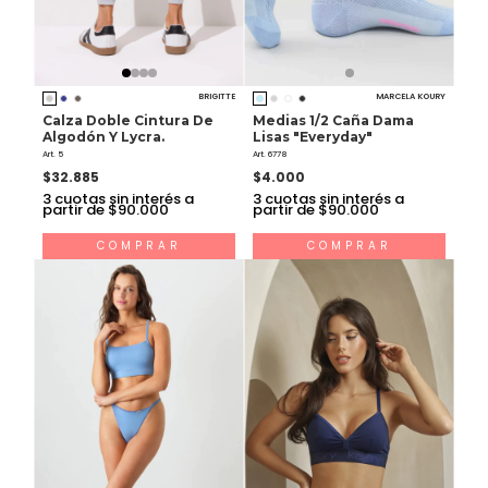
BRIGITTE
MARCELA KOURY
Calza Doble Cintura De
Medias 1/2 Caña Dama
Algodón Y Lycra.
Lisas "Everyday"
Art. 5
Art. 6778
$32.885
$4.000
3
cuotas sin interés a
3
cuotas sin interés a
partir de $90.000
partir de $90.000
COMPRAR
COMPRAR