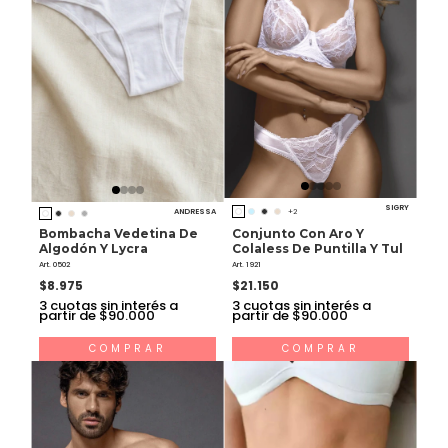
SIGRY
ANDRESSA
+2
Bombacha Vedetina De
Conjunto Con Aro Y
Algodón Y Lycra
Colaless De Puntilla Y Tul
Art. 0502
Art. 1921
$8.975
$21.150
3
cuotas sin interés a
3
cuotas sin interés a
partir de $90.000
partir de $90.000
COMPRAR
COMPRAR