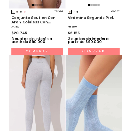
TRENDA
COCOT
Conjunto Soutien Con
Vedetina Segunda Piel.
Aro Y Colaless Con
Cintura De Microfibra
Art. 233
Art. 6190
$20.745
$6.155
3
cuotas sin interés a
3
cuotas sin interés a
partir de $90.000
partir de $90.000
COMPRAR
COMPRAR