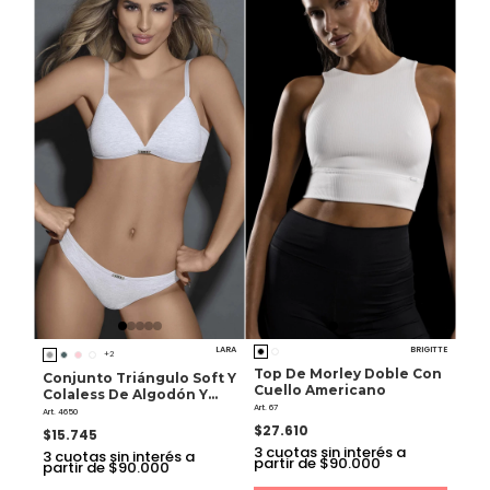
LARA
BRIGITTE
+2
Top De Morley Doble Con
Conjunto Triángulo Soft Y
Cuello Americano
Colaless De Algodón Y
Art. 67
Lycra
Art. 4650
$27.610
$15.745
3
cuotas sin interés a
3
cuotas sin interés a
partir de $90.000
partir de $90.000