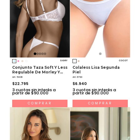
SIGRY
COCOT
Conjunto Taza Soft Y Less
Colaless Lisa Segunda
Regulable De Morley Y
Piel
Puntilla
Art. 5836
Art. 6793
$22.795
$6.940
3
cuotas sin interés a
3
cuotas sin interés a
partir de $90.000
partir de $90.000
COMPRAR
COMPRAR