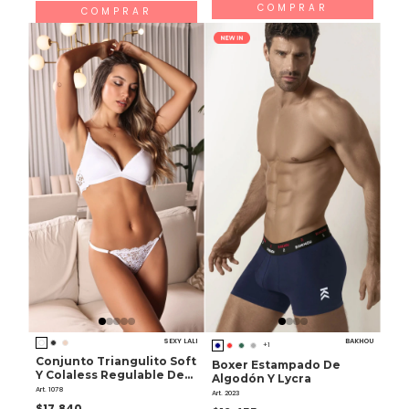
COMPRAR
COMPRAR
SEXY LALI
BAKHOU
+1
Conjunto Triangulito Soft
Boxer Estampado De
Y Colaless Regulable De
Algodón Y Lycra
Puntilla
Art. 1078
Art. 2023
$17.840