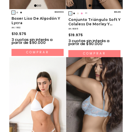
BAKHOU
BELEN
+1
Boxer Liso De Algodón Y
Conjunto Triángulo Soft Y
Lycra
Colaless De Morley Y
Art. 1902
Puntilla
Art. 6085
$10.575
$19.975
3
cuotas sin interés a
3
cuotas sin interés a
partir de $90.000
partir de $90.000
COMPRAR
COMPRAR