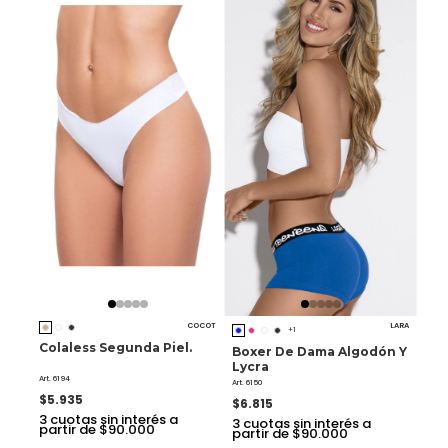
COCOT
LARA
+1
Colaless Segunda Piel.
Boxer De Dama Algodón Y
Lycra
Art. 6194
Art. 6150
$5.935
$6.815
3
cuotas sin interés a
3
cuotas sin interés a
partir de $90.000
partir de $90.000