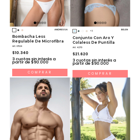
ANDRESSA
BELEN
+3
Bombacha Less
Conjunto Con Aro Y
Regulable De Microfibra
Colaless De Puntilla
Art. 0524
Art. 4270
$10.340
$21.620
3
cuotas sin interés a
3
cuotas sin interés a
partir de $90.000
partir de $90.000
COMPRAR
COMPRAR