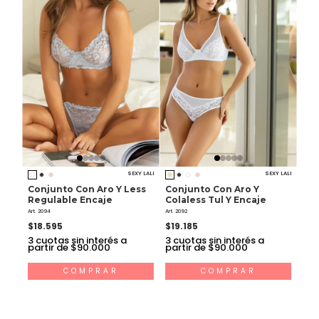
SEXY LALI
SEXY LALI
Conjunto Con Aro Y Less
Conjunto Con Aro Y
Regulable Encaje
Colaless Tul Y Encaje
Art. 2094
Art. 2092
$18.595
$19.185
3
cuotas sin interés a
3
cuotas sin interés a
partir de $90.000
partir de $90.000
COMPRAR
COMPRAR