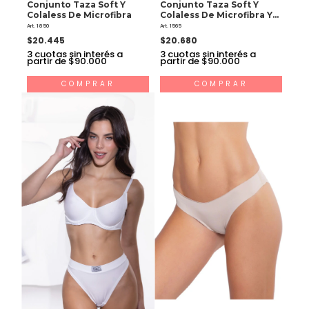
Conjunto Taza Soft Y
Conjunto Taza Soft Y
Colaless De Microfibra
Colaless De Microfibra Y
Puntilla
Art. 1850
Art. 1565
$20.445
$20.680
3
cuotas sin interés a
3
cuotas sin interés a
partir de $90.000
partir de $90.000
COMPRAR
COMPRAR