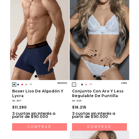
BAKHOU
LARA
+1
+1
Boxer Liso De Algodón Y
Conjunto Con Aro Y Less
Lycra
Regulable De Puntilla
Art. 2017
Art. 4120
$11.280
$16.215
3
cuotas sin interés a
3
cuotas sin interés a
partir de $90.000
partir de $90.000
COMPRAR
COMPRAR