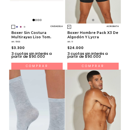
CIUDADELA
ACROBATA
Boxer Sin Costura
Boxer Hombre Pack X3 De
Multirayas Liso Tom.
Algodón Y Lycra
Art. 5103
Art. 11
$3.300
$24.000
3
cuotas sin interés a
3
cuotas sin interés a
partir de $90.000
partir de $90.000
COMPRAR
COMPRAR