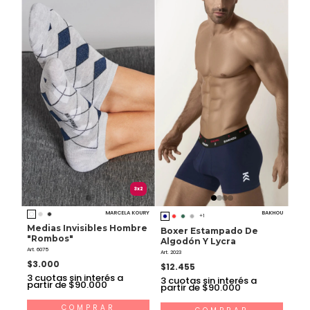
3x2
MARCELA KOURY
BAKHOU
+1
Medias Invisibles Hombre
Boxer Estampado De
"Rombos"
Algodón Y Lycra
Art. 6075
Art. 2023
$3.000
$12.455
3
cuotas sin interés a
3
cuotas sin interés a
partir de $90.000
partir de $90.000
COMPRAR