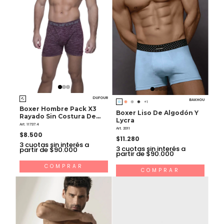
DUFOUR
BAKHOU
+1
Boxer Hombre Pack X3
Boxer Liso De Algodón Y
Rayado Sin Costura De
Lycra
Microfibra
Art. 11737.4
Art. 2011
$8.500
$11.280
3
cuotas sin interés a
3
cuotas sin interés a
partir de $90.000
partir de $90.000
COMPRAR
COMPRAR