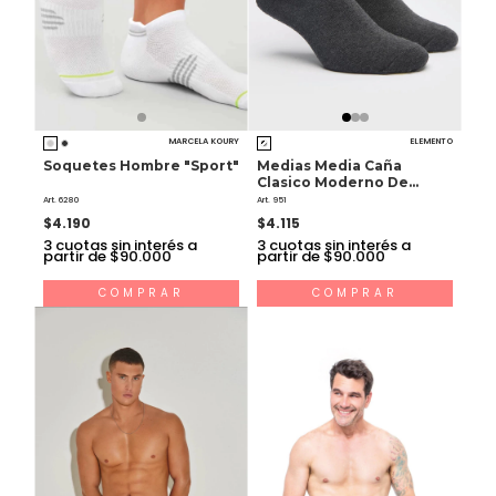
MARCELA KOURY
ELEMENTO
Soquetes Hombre "Sport"
Medias Media Caña
Clasico Moderno De
Hombre
Art. 6280
Art. 951
$4.190
$4.115
3
cuotas sin interés a
3
cuotas sin interés a
partir de $90.000
partir de $90.000
COMPRAR
COMPRAR