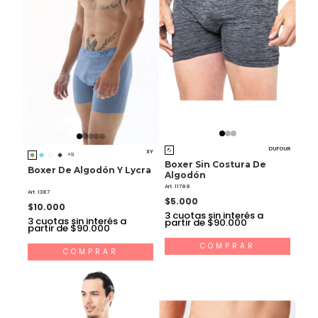
DUFOUR
XY
+9
Boxer Sin Costura De
Boxer De Algodón Y Lycra
Algodón
Art. 11788
Art. 1387
$5.000
$10.000
3
cuotas sin interés a
3
cuotas sin interés a
partir de $90.000
partir de $90.000
COMPRAR
COMPRAR