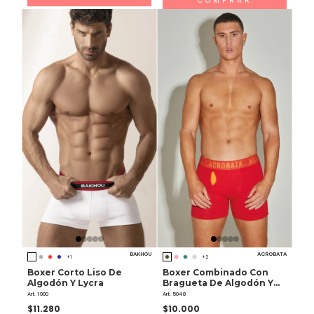
COMPRAR
BAKHOU
ACROBATA
+1
+2
Boxer Corto Liso De
Boxer Combinado Con
Algodón Y Lycra
Bragueta De Algodón Y
Lycra
Art. 1900
Art. 5048
$11.280
$10.000