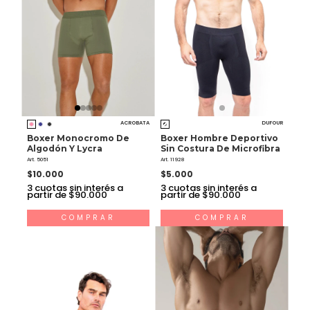
ACROBATA
DUFOUR
Boxer Monocromo De
Boxer Hombre Deportivo
Algodón Y Lycra
Sin Costura De Microfibra
Art. 5051
Art. 11928
$10.000
$5.000
3
cuotas sin interés a
3
cuotas sin interés a
partir de $90.000
partir de $90.000
COMPRAR
COMPRAR