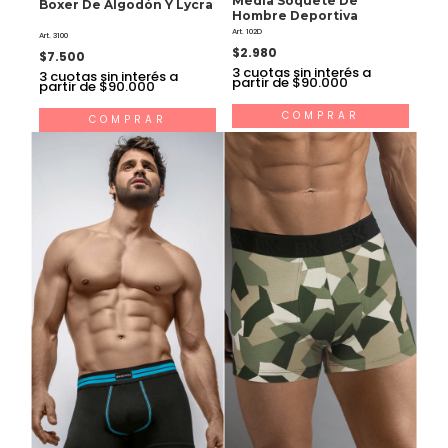
Media Soquete De
Boxer De Algodón Y Lycra
Hombre Deportiva
Art. 102D
Art. 3100
$2.980
$7.500
3
cuotas sin interés a
3
cuotas sin interés a
partir de $90.000
partir de $90.000
COMPRAR
COMPRAR