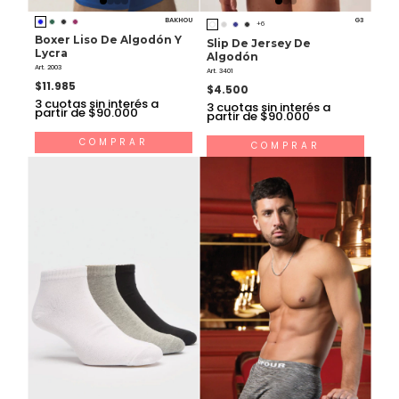
BAKHOU
G3
+6
Boxer Liso De Algodón Y
Slip De Jersey De
Lycra
Algodón
Art. 2003
Art. 3401
$11.985
$4.500
3
cuotas sin interés a
3
cuotas sin interés a
partir de $90.000
partir de $90.000
COMPRAR
COMPRAR