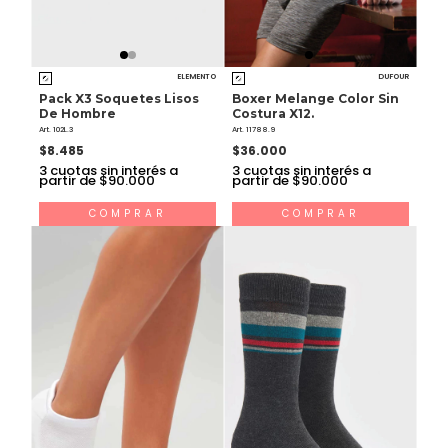
ELEMENTO
DUFOUR
Pack X3 Soquetes Lisos
Boxer Melange Color Sin
De Hombre
Costura X12.
Art. 102L.3
Art. 11788.9
$8.485
$36.000
3
cuotas sin interés a
3
cuotas sin interés a
partir de $90.000
partir de $90.000
COMPRAR
COMPRAR