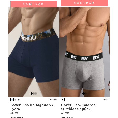
COMPRAR
COMPRAR
BAKHOU
B&K
Boxer Liso De Algodón Y
Boxer Liso. Colores
Lycra
Surtidos Según
Disponibilidad De Stock.
Art. 1902
Art. 3029