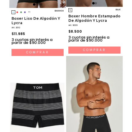
B&K
BAKHOU
+1
Boxer Hombre Estampado
Boxer Liso De Algodón Y
De Algodón Y Lycra
Lycra
Art. 3039
Art. 2012
$8.500
$11.985
3
cuotas sin interés a
3
cuotas sin interés a
partir de $90.000
partir de $90.000
COMPRAR
COMPRAR