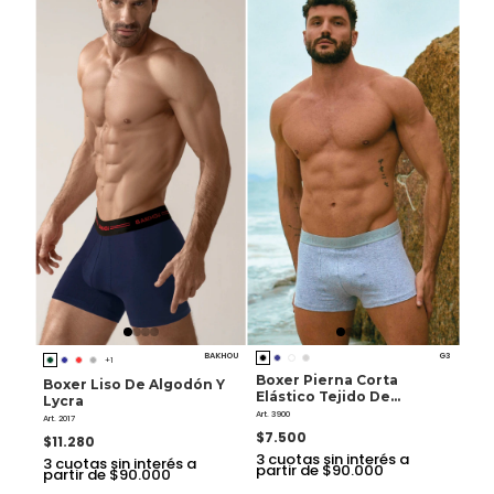
BAKHOU
G3
+1
Boxer Pierna Corta
Boxer Liso De Algodón Y
Elástico Tejido De
Lycra
Algodón Y Lycra
Art. 3900
Art. 2017
$7.500
$11.280
3
cuotas sin interés a
3
cuotas sin interés a
partir de $90.000
partir de $90.000