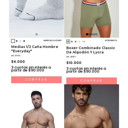
MARCELA KOURY
ACROBATA
+3
Medias 1/2 Caña Hombre
Boxer Combinado Classic
"Everyday"
De Algodón Y Lycra
Art. 6744
Art. 5087
$4.000
$10.000
3
cuotas sin interés a
3
cuotas sin interés a
partir de $90.000
partir de $90.000
COMPRAR
COMPRAR