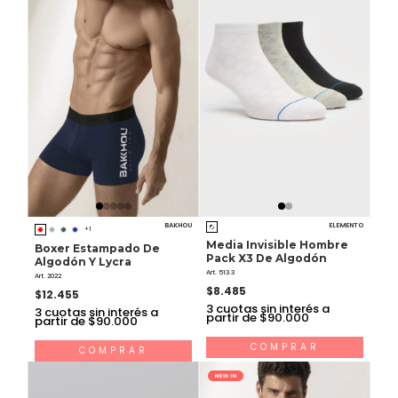
BAKHOU
ELEMENTO
+1
Media Invisible Hombre
Boxer Estampado De
Pack X3 De Algodón
Algodón Y Lycra
Art. 513.3
Art. 2022
$8.485
$12.455
3
cuotas sin interés a
3
cuotas sin interés a
partir de $90.000
partir de $90.000
COMPRAR
COMPRAR