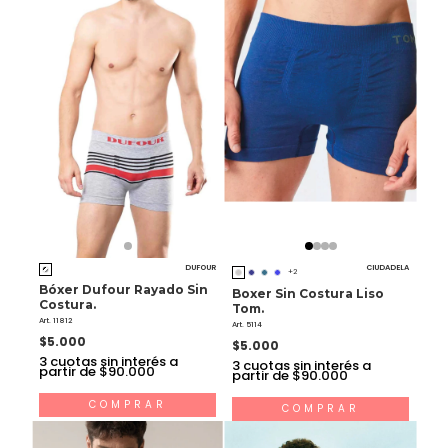
DUFOUR
CIUDADELA
+2
Bóxer Dufour Rayado Sin
Boxer Sin Costura Liso
Costura.
Tom.
Art. 11812
Art. 5114
$5.000
$5.000
3
cuotas sin interés a
3
cuotas sin interés a
partir de $90.000
partir de $90.000
COMPRAR
COMPRAR