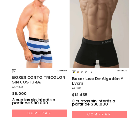
DUFOUR
BAKHOU
+2
BOXER CORTO TRICOLOR
Boxer Liso De Algodón Y
SIN COSTURA.
Lycra
Art. 11843
Art. 2027
$5.000
$12.455
3
cuotas sin interés a
3
cuotas sin interés a
partir de $90.000
partir de $90.000
COMPRAR
COMPRAR