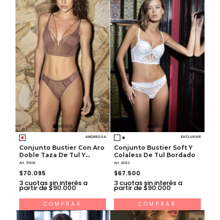
ANDRESSA
EXCLUSIVE
Conjunto Bustier Con Aro
Conjunto Bustier Soft Y
Doble Taza De Tul Y
Colaless De Tul Bordado
Colaless De Lycra
Art. 5800
Art. 2082
$70.095
$67.500
3
cuotas sin interés a
3
cuotas sin interés a
partir de $90.000
partir de $90.000
COMPRAR
COMPRAR