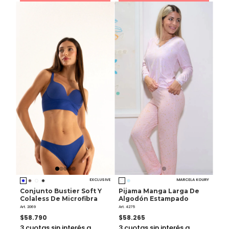
EXCLUSIVE
MARCELA KOURY
Conjunto Bustier Soft Y
Pijama Manga Larga De
Colaless De Microfibra
Algodón Estampado
Art. 2069
Art. 4275
$58.790
$58.265
3
cuotas sin interés a
3
cuotas sin interés a