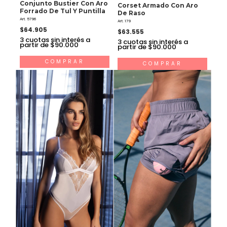
Conjunto Bustier Con Aro
Corset Armado Con Aro
Forrado De Tul Y Puntilla
De Raso
Art. 5796
Art. 179
$64.905
$63.555
3
cuotas sin interés a
3
cuotas sin interés a
partir de $90.000
partir de $90.000
COMPRAR
COMPRAR