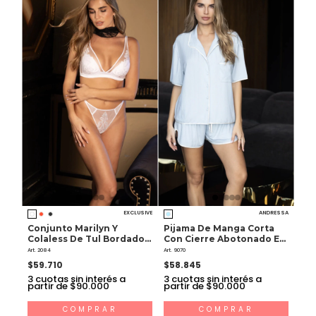
EXCLUSIVE
ANDRESSA
Conjunto Marilyn Y
Pijama De Manga Corta
Colaless De Tul Bordado Y
Con Cierre Abotonado En
Raso
El Frente De Morley
Art. 2084
Art. 9070
$59.710
$58.845
3
cuotas sin interés a
3
cuotas sin interés a
partir de $90.000
partir de $90.000
COMPRAR
COMPRAR