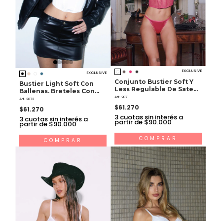
EXCLUSIVE
EXCLUSIVE
Conjunto Bustier Soft Y
Bustier Light Soft Con
Less Regulable De Saten
Ballenas. Breteles Con
Y Tul
Art. 2071
Less Regulable.
Art. 2072
$61.270
$61.270
3
cuotas sin interés a
3
cuotas sin interés a
partir de $90.000
partir de $90.000
COMPRAR
COMPRAR