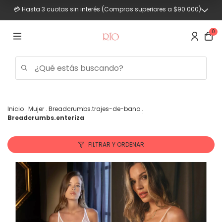
💳 Hasta 3 cuotas sin interés (Compras superiores a $90.000)
0
Inicio
.
Mujer
.
Breadcrumbs.trajes-de-bano
.
Breadcrumbs.enteriza
Trajes
de
baño
FILTRAR Y ORDENAR
Mujer
Hombre