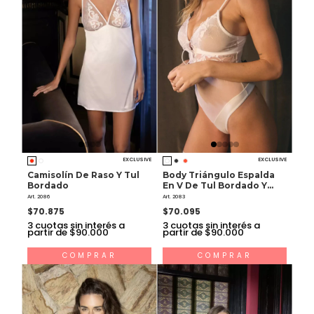
EXCLUSIVE
EXCLUSIVE
Camisolín De Raso Y Tul
Body Triángulo Espalda
Bordado
En V De Tul Bordado Y
Lycra
Art. 2086
Art. 2083
$70.875
$70.095
3
cuotas sin interés a
3
cuotas sin interés a
partir de $90.000
partir de $90.000
COMPRAR
COMPRAR