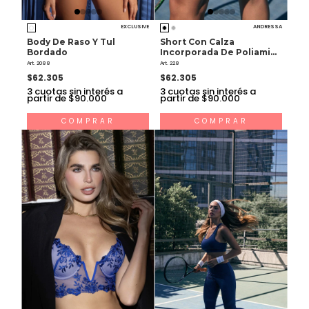
EXCLUSIVE
ANDRESSA
Body De Raso Y Tul
Short Con Calza
Bordado
Incorporada De Poliamida
Y Microfibra
Art. 2088
Art. 228
$62.305
$62.305
3
cuotas sin interés a
3
cuotas sin interés a
partir de $90.000
partir de $90.000
COMPRAR
COMPRAR