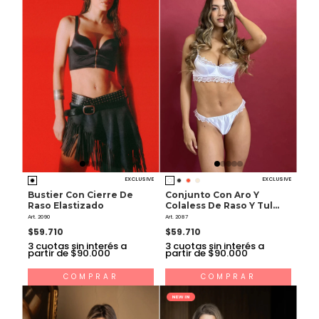
EXCLUSIVE
EXCLUSIVE
Bustier Con Cierre De
Conjunto Con Aro Y
Raso Elastizado
Colaless De Raso Y Tul
Bordado
Art. 2090
Art. 2087
$59.710
$59.710
3
cuotas sin interés a
3
cuotas sin interés a
partir de $90.000
partir de $90.000
COMPRAR
COMPRAR