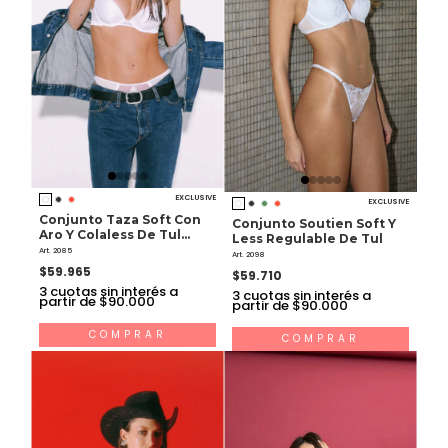
EXCLUSIVE
EXCLUSIVE
Conjunto Taza Soft Con
Conjunto Soutien Soft Y
Aro Y Colaless De Tul
Less Regulable De Tul
Bordado Y Raso
Art. 2085
Art. 2098
$59.965
$59.710
3
cuotas sin interés a
3
cuotas sin interés a
partir de $90.000
partir de $90.000
COMPRAR
COMPRAR