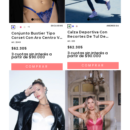
EXCLUSIVE
ANDRESSA
+1
Calza Deportiva Con
Conjunto Bustier Tipo
Recortes De Tul De
Corset Con Aro Centro V
Poliamida Y Elastano
Art. 223
Con Colaless Regulable
Art. 2048
$62.305
$62.305
3
cuotas sin interés a
3
cuotas sin interés a
partir de $90.000
partir de $90.000
COMPRAR
COMPRAR