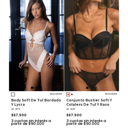
EXCLUSIVE
EXCLUSIVE
Body Soft De Tul Bordado
Conjunto Bustier Soft Y
Y Lycra
Colaless De Tul Y Raso
Art. 2079
Art. 2076
$67.500
$67.500
3
cuotas sin interés a
3
cuotas sin interés a
partir de $90.000
partir de $90.000