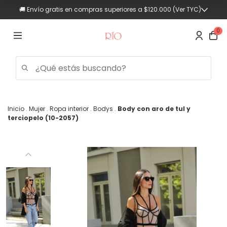
💳 Hasta 3 cuotas sin interés (Compras superiores a $90.000)
🚚 Envío gratis en compras superiores a $120.000 (Ver TYC)
0
Inicio
.
Mujer
.
Ropa interior
.
Bodys
.
Body con aro de tul y
terciopelo (10-2057)
Trajes
de
baño
Mujer
Hombre