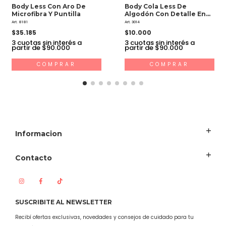
Body Less Con Aro De
Body Cola Less De
Microfibra Y Puntilla
Algodón Con Detalle En
Bretel.
Art. 8181
Art. 3014
$35.185
$10.000
3
cuotas sin interés a
3
cuotas sin interés a
partir de $90.000
partir de $90.000
COMPRAR
COMPRAR
Informacion
Contacto
SUSCRIBITE AL NEWSLETTER
Recibí ofertas exclusivas, novedades y consejos de cuidado para tu