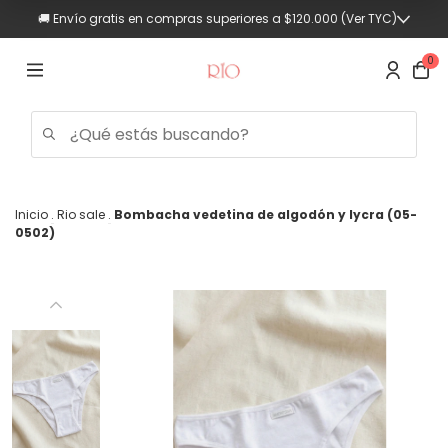
🚚 Envío gratis en compras superiores a $120.000 (Ver TYC)
0
Inicio
.
Rio sale
.
Bombacha vedetina de algodón y lycra (05-
0502)
Trajes
de
baño
Mujer
Hombre