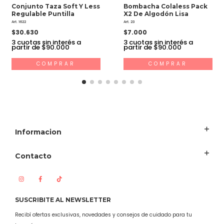
Conjunto Taza Soft Y Less
Bombacha Colaless Pack
Regulable Puntilla
X2 De Algodón Lisa
Art. 1622
Art. 23
$30.630
$7.000
3
cuotas sin interés a
3
cuotas sin interés a
partir de $90.000
partir de $90.000
COMPRAR
COMPRAR
Informacion
Contacto
SUSCRIBITE AL NEWSLETTER
Recibí ofertas exclusivas, novedades y consejos de cuidado para tu