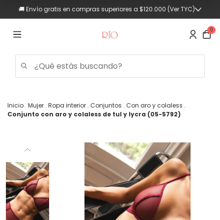
💳 Hasta 3 cuotas sin interés (Compras superiores a $90.000)
🚚 Envío gratis en compras superiores a $120.000 (Ver TYC)
0
Inicio
.
Mujer
.
Ropa interior
.
Conjuntos
.
Con aro y colaless
.
Conjunto con aro y colaless de tul y lycra (05-5792)
Trajes
de
baño
Mujer
Hombre