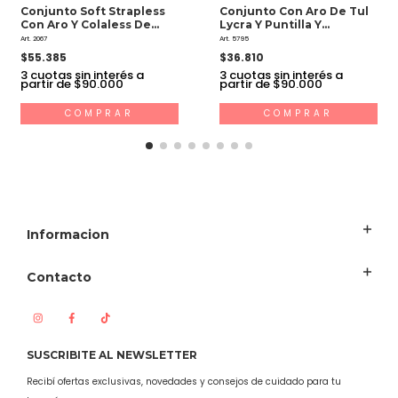
Conjunto Soft Strapless
Conjunto Con Aro De Tul
Con Aro Y Colaless De
Lycra Y Puntilla Y
Microfibra
Culoteless De Puntilla
Art. 2067
Art. 5795
$55.385
$36.810
3
cuotas sin interés a
3
cuotas sin interés a
partir de $90.000
partir de $90.000
COMPRAR
COMPRAR
Informacion
Contacto
SUSCRIBITE AL NEWSLETTER
Recibí ofertas exclusivas, novedades y consejos de cuidado para tu