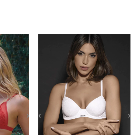
›
‹
›