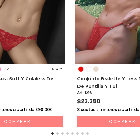
SIGRY
+2
aza Soft Y Colaless De
Conjunto Bralette Y Less 
De Puntilla Y Tul
Art. 1216
$23.350
nterés a partir de $90.000
3
cuotas sin interés a partir d
COMPRAR
COMPRAR