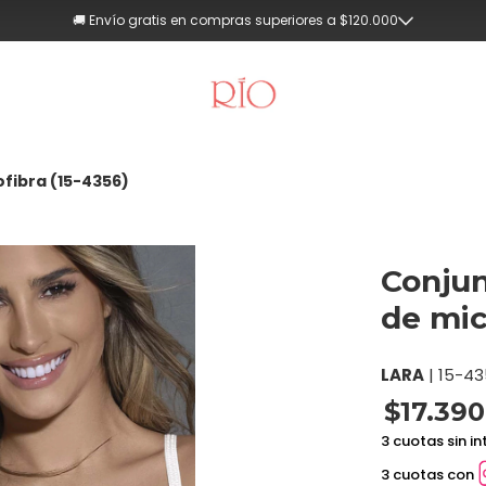
💳 Hasta 3 cuotas sin interés (Compras superiores a $90.000)
ofibra (15-4356)
Conjun
de mic
LARA
|
15-43
$17.390
3 cuotas sin in
3 cuotas con