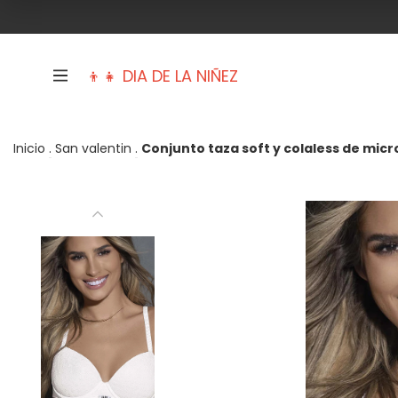
👦👧 DIA DE LA NIÑEZ
Inicio
.
San valentin
.
Conjunto taza soft y colaless de micr
Trajes de baño
Mujer
Hombre