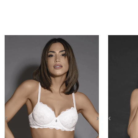
‹
›
‹