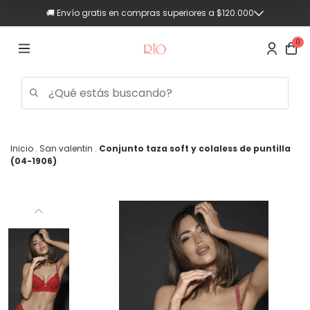
💳 Hasta 3 cuotas sin interés (Compras superiores a $90.000)
🚚 Envío gratis en compras superiores a $120.000
0
Inicio
.
San valentin
.
Conjunto taza soft y colaless de puntilla
(04-1906)
Trajes
de
baño
Mujer
Hombre