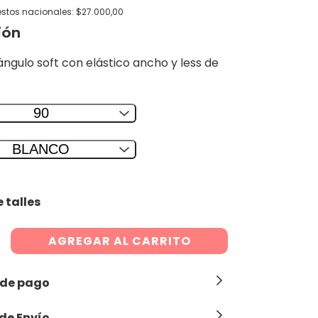
estos nacionales: $27.000,00
ión
ángulo soft con elástico ancho y less de
90
BLANCO
 talles
 de pago
de Envío