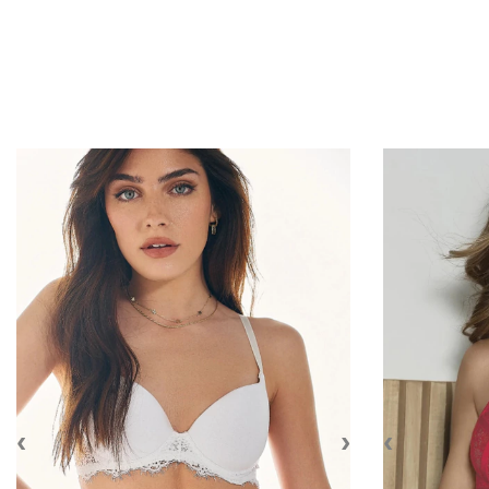
‹
›
‹