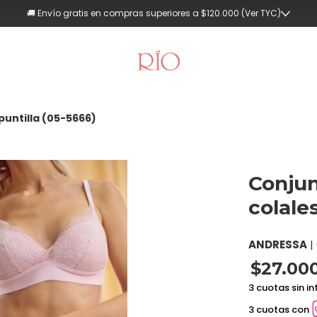
💳 Hasta 3 cuotas sin interés (Compras superiores a $90.000)
puntilla (05-5666)
Conjun
colale
ANDRESSA
|
$27.00
3 cuotas sin in
3 cuotas con