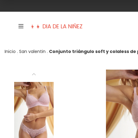
👦👧 DIA DE LA NIÑEZ
Inicio
.
San valentin
.
Conjunto triángulo soft y colaless de 
Trajes de baño
Mujer
Hombre