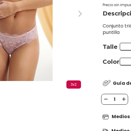
Precio sin impu
Descripc
Conjunto tri
puntilla
Talle
Color
Guía de
3x2
Medios
Medios 