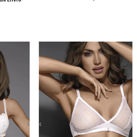
›
‹
›