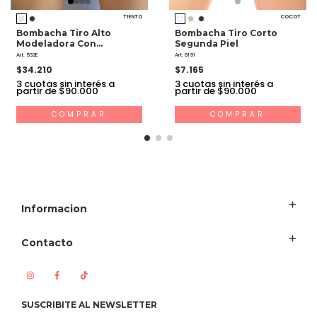
TIENTO
COCOT
Bombacha Tiro Alto
Bombacha Tiro Corto
Modeladora Con
Segunda Piel
Refuerzo De Lycra
Art. 532E
Art. 6191
$34.210
$7.165
3
cuotas sin interés a
3
cuotas sin interés a
partir de $90.000
partir de $90.000
COMPRAR
COMPRAR
Informacion
Contacto
SUSCRIBITE AL NEWSLETTER