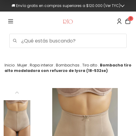
🚚 Envío gratis en compras superiores a $120.000 (Ver TYC)
0
Inicio
.
Mujer
.
Ropa interior
.
Bombachas
.
Tiro alto
.
Bombacha tiro
alto modeladora con refuerzo de lycra (18-532se)
Trajes
de
baño
Mujer
Hombre